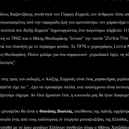
ίκος Καζαντζάκης συνάντησε τον Γιώργη Ζορμπά, τον άνθρωπο πίσω από
υπωσιασμένος από την ταραχώδη ζωή του εμπνεύστηκε τον χαρακτήρα 
 πολιτεία του Αλέξη Ζορμπά”
δημιουργώντας ένα παγκόσμιο σύμβολο. Ο Μ
νη το 1960 και ο Μίκης Θεοδωράκης “έντυσε” την ταινία “Zorba The 
ιά του πλανήτη με το περίφημο φινάλε. Το 1976 ο χορογράφος Lorca 
η Θεοδωράκη. Πλέον μιλάμε για ένα συμφωνικό- χορωδιακό έργο, τη σύν
όκληση”.
 στις τρεις του εκδοχές, ο Αλέξης Ζορμπάς είναι ένας χαρακτήρας γεμάτο
sine είχε πει “…έχει να προσφέρει πολλά, ενώ ταυτόχρονα είναι αντικε
ζητούμε σήμερα. Αν όλοι ήμασταν έτσι, η κοινωνία μας θα ήταν διαφορετ
 μπουζούκι θα είναι ο
Θανάσης Βασιλάς
, υπεύθυνος της λαϊκής ορχήστ
λογία ένας από τους καλύτερους εν ενεργεία μπουζουξήδες της Ελλάδας,
οληθεί με το έργο μεγάλων Ελλήνων συνθετών όπως ο Μάνος Χατζιδάκι