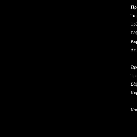
Πρ
Ταμ
Τρί
Σάβ
Κυρ
Δευ
Ωρά
Τρί
Σάβ
Κυρ
Και