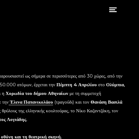
 παρουσιαστεί ως σήμερα σε περισσότερες από 30 χώρες, από την
 150.000 ατόμων, έρχεται την
Πέμπτη 4 Απριλίου
στο
Ολύμπια,
ι η
Χορωδία του δήμου Αθηναίων
με τη συμμετοχή
τ την
Έλενα Παπανικολάου
(τραγούδι) και τον
Θανάση Βασιλά
ς θρύλους της ελληνικής κουλτούρας, το Νίκο Καζαντζάκη, τον
τος Λογιάδης
.
 οθόνη και τη θεατρική σκηνή.