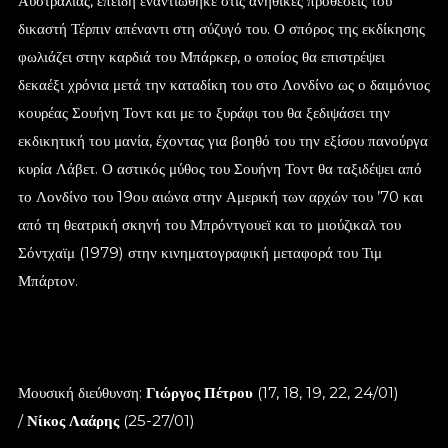
Αυστραλίας, επειδή εναντιώθηκε στις ανήθικες προθέσεις του
δικαστή Τέρπιν απέναντι στη σύζυγό του. Ο σπόρος της εκδίκησης
φωλιάζει στην καρδιά του Μπάρκερ, ο οποίος θα επιστρέψει
δεκαέξι χρόνια μετά την καταδίκη του στο Λονδίνο ως ο δαιμόνιος
κουρέας Σουήνη Τοντ και με το ξυράφι του θα ξεδιψάσει την
εκδικητική του μανία, έχοντας για βοηθό του την εξίσου πανούργα
κυρία Λάβετ. Ο αστικός μύθος του Σουήνη Τοντ θα ταξιδέψει από
το Λονδίνο του 19ου αιώνα στην Αμερική των αρχών του ’70 και
από τη θεατρική σκηνή του Μπρόντγουεϊ και το μιούζικαλ του
Σόντχαϊμ (1979) στην κινηματογραφική μεταφορά του Τιμ
Μπάρτον.
Μουσική διεύθυνση:
Γιώργος Πέτρου
(17, 18, 19, 22, 24/01)
/
Νίκος Λαάρης
(25-27/01)