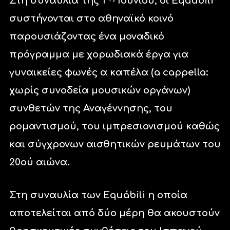
Στη συναυλία της 1
Ιουνίου, οι Εquábili
συστήνονται στο αθηναϊκό κοινό
παρουσιάζοντας ένα μοναδικό
πρόγραμμα με χορωδιακά έργα για
γυναικείες φωνές α καπέλα (a cappella:
χωρίς συνοδεία μουσικών οργάνων)
συνθετών της Αναγέννησης, του
ρομαντισμού, του ιμπρεσιονισμού καθώς
και σύγχρονων αισθητικών ρευμάτων του
20ού αιώνα.
Στη συναυλία των Εquábili η οποία
αποτελείται από δύο μέρη θα ακουστούν