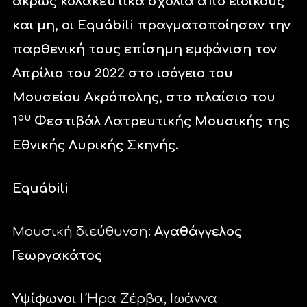
άκρως κολακευτικά σχόλια από ειδικούς
και μη, οι Εquábili πραγματοποίησαν την
παρθενική τους επίσημη εμφάνιση τον
Απρίλιο του 2022 στο ισόγειο του
Μουσείου Ακρόπολης, στο πλαίσιο του
ου
1
Φεστιβάλ Λατρευτικής Μουσικής της
Εθνικής Λυρικής Σκηνής.
Εquábili
Μουσική διεύθυνση:
Αγαθάγγελος
Γεωργακάτος
Υψίφωνοι Ι
Ήρα Ζέρβα, Ιωάννα