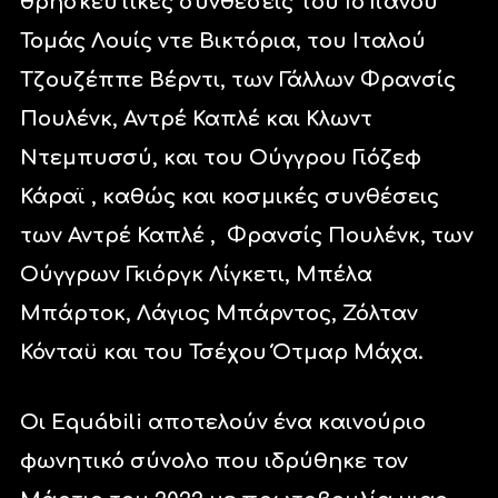
θρησκευτικές συνθέσεις του Ισπανού
Τομάς Λουίς ντε Βικτόρια, του Ιταλού
Τζουζέππε Βέρντι, των Γάλλων Φρανσίς
Πουλένκ, Αντρέ Καπλέ και Κλωντ
Ντεμπυσσύ, και του Ούγγρου Γιόζεφ
Κάραϊ , καθώς και κοσμικές συνθέσεις
των Αντρέ Καπλέ ,
Φρανσίς Πουλένκ, των
Ούγγρων Γκιόργκ Λίγκετι, Μπέλα
Μπάρτοκ, Λάγιος Μπάρντος, Ζόλταν
Κόνταϋ και του Τσέχου Ότμαρ Μάχα.
Οι Εquábili αποτελούν ένα καινούριο
φωνητικό σύνολο που ιδρύθηκε τον