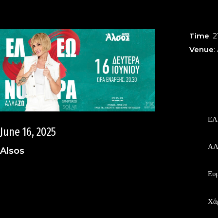
Time
: 
Venue
:
ΕΛ
June 16, 2025
Α
Alsos
Ευρ
Χά