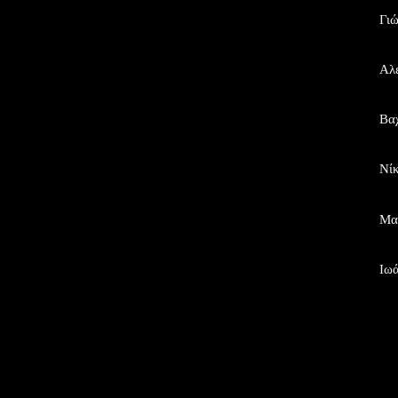
Γιώ
Αλ
Βα
Νίκ
Μα
Ιω