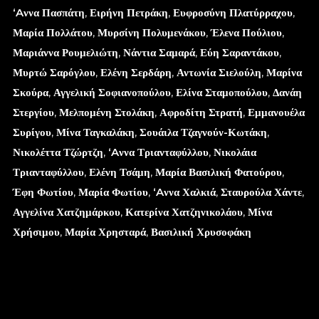
‘Aννα Πασπάτη
,
Ειρήνη Πετράκη
,
Ευφροσύνη Πλατύρραχου
,
Μαρία Πολλάτου
,
Μυρσίνη Πολυμενάκου
,
Έλενα Πούλιου
,
Μαριάννα Ρουμελιώτη
,
Νάντια Σαμαρά
,
Εύη Σαραντάκου
,
Μυρτώ Σαρόγλου
,
Ελένη Σερδάρη
,
Αντωνία Σιελούλη
,
Μαρίνα
Σκούρα
,
Αγγελική Σοφιανοπούλου
,
Ελίνα Σταμοπούλου
,
Δανάη
Στεργίου
,
Μελπομένη Στολάκη
,
Αφροδίτη Στρατή
,
Εμμανουέλα
Συρίγου
,
Μίνα Ταγκαλάκη
,
Σουάιλα Τζαγνούν-Κωτάκη
,
Νικολέττα Τζώρτζη
,
‘Aννα Τριανταφύλλου
,
Νικολάια
Τριανταφύλλου
,
Ελένη Τσάμη
,
Μαρία Βασιλική Φατούρου
,
Έφη Φωτίου
,
Μαρία Φωτίου
,
‘Aννα Χαλκιά
,
Σταυρούλα Χάντε
,
Αγγελίνα Χατζημάρκου
,
Κατερίνα Χατζηνικολάου
,
Μίνα
Χρήσιμου
,
Μαρία Χρησταρά
,
Βασιλική Χρυσοφάκη