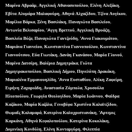
Μαρίνα Αβραάμ
,
Αγγελική Αθανασοπούλου
,
Ελένη Αλεξάκη
,
Εβίτα Αλυμάρα Μαλαφούρη
,
Αθηνά Αλχαζίδου
,
Τζίνα Αυγίκου
,
Μαρίλια Βάρκα
,
Ξένη Βασιλάκη
,
Παναγιώτα Βασιλείου
,
Αντωνία Βελισαρίου
,
‘Aγγη Βρεττού
,
Αγγελική Βρυάζη
,
Βασιλεία Βύζα
,
Παναγιώτα Γαντζούδη
,
‘Aννα Γιακουμάτου
,
Μαριάνα Γιαννείου
,
Κωνσταντίνα Γιαννοπούλου
,
Κωνσταντίνα
Γιαννούτσου
,
Εύα Γιωτάκη
,
Δανάη Γκανάσου
,
Μαρία Γλυνού
,
Μαρίνα Δατσέρη
,
Βαλέρια Δημητράκα
,
Γιώτα
Δημητρακοπούλου
,
Βασιλική Δήμου
,
Πηνελόπη Δρακάκη
,
Μαριαλένα Εμμανουηλίδη
,
‘Aννα Ευσταθίου
,
Αλίκη Ζαφείρη
,
Ειρήνη Ζαχαριάδη
,
Αναστασία Ζόμπολα
,
Χρυσούλα
Ηλιοπούλου
,
Γεωργία Θεολογίδου
,
Μαρία Ιωάννου
,
Φαίδρα
Καζάκου
,
Μαρία Καζάλα
,
Γενοβέφα Χριστίνα Καλαϊτζίδου
,
Θωμαΐς Καλαμαρά
,
Κατερίνα Καλοχριστιανάκη
,
‘Aρτεμις
Καρκάνη
,
Αθηνά Κεφαλοπούλου
,
Κατερίνα Κοκολάκη
,
Δομινίκη Κονδύλη
,
Ελένη Κονταργύρη
,
Φιλιππία