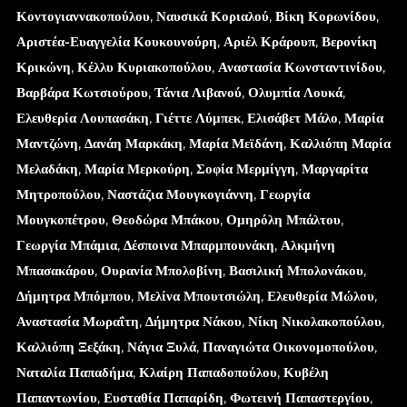
Κοντογιαννακοπούλου
,
Ναυσικά Κοριαλού
,
Βίκη Κορωνίδου
,
Αριστέα-Ευαγγελία Κουκουνούρη
,
Αριέλ Κράρουπ
,
Βερονίκη
Κρικώνη
,
Κέλλυ Κυριακοπούλου
,
Αναστασία Κωνσταντινίδου
,
Βαρβάρα Κωτσιούρου
,
Τάνια Λιβανού
,
Ολυμπία Λουκά
,
Ελευθερία Λουπασάκη
,
Γιέττε Λύμπεκ
,
Ελισάβετ Μάλο
,
Μαρία
Μαντζώνη
,
Δανάη Μαρκάκη
,
Μαρία Μεϊδάνη
,
Καλλιόπη Μαρία
Μελαδάκη
,
Μαρία Μερκούρη
,
Σοφία Μερμίγγη
,
Μαργαρίτα
Μητροπούλου
,
Ναστάζια Μουγκογιάννη
,
Γεωργία
Μουγκοπέτρου
,
Θεοδώρα Μπάκου
,
Ομηρόλη Μπάλτου
,
Γεωργία Μπάμια
,
Δέσποινα Μπαρμπουνάκη
,
Αλκμήνη
Μπασακάρου
,
Ουρανία Μπολοβίνη
,
Βασιλική Μπολονάκου
,
Δήμητρα Μπόμπου
,
Μελίνα Μπουτσιώλη
,
Ελευθερία Μώλου
,
Αναστασία Μωραΐτη
,
Δήμητρα Νάκου
,
Νίκη Νικολακοπούλου
,
Καλλιόπη Ξεξάκη
,
Νάγια Ξυλά
,
Παναγιώτα Οικονομοπούλου
,
Ναταλία Παπαδήμα
,
Κλαίρη Παπαδοπούλου
,
Κυβέλη
Παπαντωνίου
,
Ευσταθία Παπαρίδη
,
Φωτεινή Παπαστεργίου
,