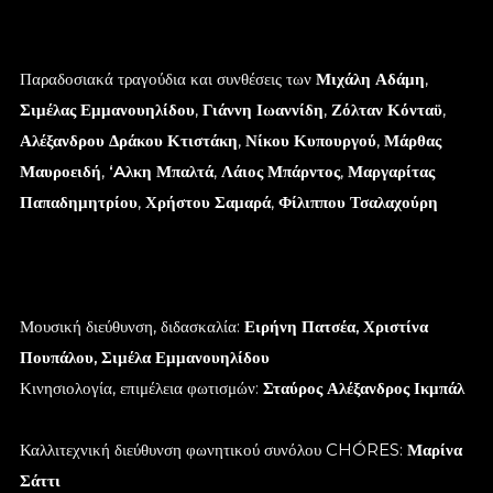
Παραδοσιακά τραγούδια και συνθέσεις των
Μιχάλη Αδάμη
,
Σιμέλας Εμμανουηλίδου
,
Γιάννη Ιωαννίδη
,
Ζόλταν Κόνταϋ
,
Αλέξανδρου Δράκου Κτιστάκη
,
Νίκου Κυπουργού
,
Μάρθας
Μαυροειδή
,
‘Aλκη Μπαλτά
,
Λάιος Μπάρντος
,
Μαργαρίτας
Παπαδημητρίου
,
Χρήστου Σαμαρά
,
Φίλιππου Τσαλαχούρη
Μουσική διεύθυνση, διδασκαλία:
Ειρήνη Πατσέα, Χριστίνα
Πουπάλου, Σιμέλα Εμμανουηλίδου
Κινησιολογία, επιμέλεια φωτισμών:
Σταύρος Αλέξανδρος Ικμπάλ
Καλλιτεχνική διεύθυνση φωνητικού συνόλου CHÓRES:
Μαρίνα
Σάττι