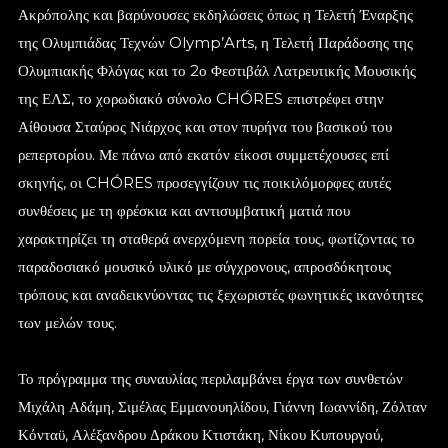
Ακρόπολης και βαρύνουσες εκδηλώσεις όπως η Τελετή Έναρξης
της Ολυμπιάδας Τεχνών Olymp’Arts, η Τελετή Παράδοσης της
Ολυμπιακής Φλόγας και το 2ο Φεστιβάλ Λατρευτικής Μουσικής
της ΕΛΣ, το χορωδιακό σύνολο CHÓRES επιστρέφει στην
Αίθουσα Σταύρος Νιάρχος και στον πυρήνα του βασικού του
ρεπερτορίου. Με πάνω από εκατόν είκοσι συμμετέχουσες επί
σκηνής, οι CHÓRES προσεγγίζουν τις ποικιλόμορφες αυτές
συνθέσεις με τη φρέσκια και αντισυμβατική ματιά που
χαρακτηρίζει τη σταθερά ανερχόμενη πορεία τους, φωτίζοντας το
παραδοσιακό μουσικό υλικό με σύγχρονους, απροσδόκητους
τρόπους και αναδεικνύοντας τις ξεχωριστές φωνητικές ικανότητες
των μελών τους.
Το πρόγραμμα της συναυλίας περιλαμβάνει έργα των συνθετών
Μιχάλη Αδάμη, Σιμέλας Εμμανουηλίδου, Γιάννη Ιωαννίδη, Ζόλταν
Κόνταϋ, Αλέξανδρου Δράκου Κτιστάκη, Νίκου Κυπουργού,