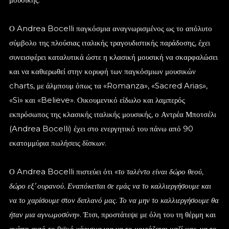
Ο Andrea Bocelli παγκόσμια αναγνωρισμένος ως το απόλυτο
σύμβολο της πλούσιας ιταλικής τραγουδιστικής παράδοσης, έχει
συνεισφέρει καταλυτικά ώστε η κλασική μουσική να σκαρφαλώσει
και να καθιερωθεί στην κορυφή των παγκόσμιων μουσικών
charts, με άλμπουμ όπως τα «Romanza», «Sacred Arias»,
«Sì» και «Believe». Οικουμενικό είδωλο και λαμπερός
εκπρόσωπος της κλασικής ιταλικής μουσικής, ο Αντρέα Μποτσέλι
(Andrea Bocelli) έχει στο ενεργητικό του πάνω από 90
εκατομμύρια πωλήσεις δίσκων.
Ο Andrea Bocelli πιστεύει ότι «
το ταλέντο είναι δώρο θεού,
δώρο εξ’ ουρανού. Εναπόκειται σε εμάς να το καλλιεργήσουμε και
να το χαρίσουμε στον διπλανό μας. Το να μην το καλλιεργήσουμε θα
ήταν μια αγνωμοσύνη
». Έτσι, προστάτεψε με όλη του τη θέρμη και
αγάπη αυτό το θεϊκό χάρισμα για να το μοιράζεται μαζί μας, να το