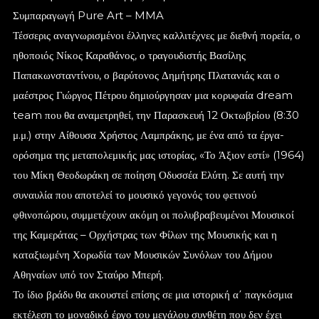
Συμπαραγωγή Pure Art – MMA
Τέσσερις αναγνωρισμένοι έλληνες καλλιτέχνες με διεθνή πορεία, ο
ηθοποιός Νίκος Καραθάνος, ο τραγουδιστής Βασίλης
Παπακωνσταντίνου, ο βαρύτονος Δημήτρης Πλατανιάς και ο
μαέστρος Γιώργος Πέτρου δημιούργησαν μια κορυφαία dream
team που θα αναμετρηθεί, την Παρασκευή 12 Οκτωβρίου (8:30
μ.μ.) στην Αίθουσα Χρήστος Λαμπράκης, με ένα από τα έργα-
ορόσημα της μεταπολεμικής μας ιστορίας, «Το Άξιον εστί» (1964)
του Μίκη Θεοδωράκη σε ποίηση Οδυσσέα Ελύτη. Σε αυτή την
συναυλία που αποτελεί το μουσικό γεγονός του φετινού
φθινοπώρου, συμμετέχουν ακόμη οι πολυβραβευμένοι Μουσικοί
της Καμεράτας – Ορχήστρας των Φίλων της Μουσικής και η
καταξιωμένη Χορωδία των Μουσικών Συνόλων του Δήμου
Αθηναίων υπό τον Σταύρο Μπερή.
Το ίδιο βράδυ θα ακουστεί επίσης σε μια ιστορική α΄ παγκόσμια
εκτέλεση το μοναδικό έργο του μεγάλου συνθέτη που δεν έχει