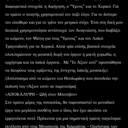
διαφορετικά στοιχεία: η Αφήγηση, ο “Ύμνος” και το Χορικό. Για
το πρώτο ο ποιητής χρησιμοποιεί τον πεζό λόγο. Για το δεύτερο
τον ελεύθερο και για το τρίτο τον μετρικό στίχο. Έτσι στη δική μου
δουλειά χρησιμοποίησα αντίστοιχα: τον Αναγνώστη, που διαβάζει
το κείμενο, τον Ψάλτη για τους “Ύμνους” και τον Λαϊκό
Τραγουδιστή για τα Χορικά. Αλλά τρία επίσης βασικά στοιχεία
ολοκληρώνουν τη μουσική δομή του έργου: η μικτή χορωδία, η
ορχήστρα και τα λαϊκά όργανα… Με “Το Άξιον εστί” προσπάθησα
να διευρύνω τους ορίζοντες της έντεχνης λαϊκής μουσικής».
(Απόσπασμα από το κείμενο του Θεοδωράκη που συνοδεύει την
έκδοση του «Άξιον εστί» σε παρτιτούρα).
«ΑΠΟΚΑΛΥΨΗ – Ωδή στον Μπετόβεν»
Στο πρώτο μέρος της συναυλίας, θα παρουσιαστεί το μοναδικό
έργο του μεγάλου συνθέτη που ο ίδιος δεν έχει ακούσει να
ερμηνεύεται ποτέ. Πρόκειται για μια σημαντική πρώτη παγκόσμια
εκτέλεση από τους Μουσικούς της Καμεράτας – Ορχήστρας των