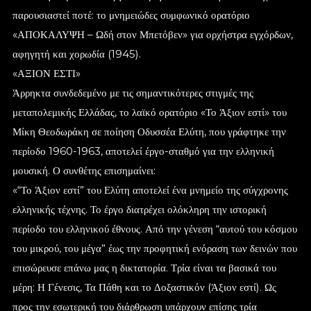
παρουσιαστεί ποτέ: το μνημειώδες συμφωνικό ορατόριο
«ΑΠΟΚΑΛΥΨΗ – Ωδή στον Μπετόβεν» για ορχήστρα εγχόρδων,
αφηγητή και χορωδία (1945).
«ΑΞΙΟΝ ΕΣΤΙ»
Άρρηκτα συνδεδεμένο με τις σημαντικότερες στιγμές της
μεταπολεμικής Ελλάδας, το λαϊκό ορατόριο «Το Άξιον εστί» του
Μίκη Θεοδωράκη σε ποίηση Οδυσσέα Ελύτη, που γράφτηκε την
περίοδο 1960-1963, αποτελεί έργο-σταθμό για την ελληνική
μουσική. Ο συνθέτης επισημαίνει:
«“Το Άξιον εστί” του Ελύτη αποτελεί ένα μνημείο της σύγχρονης
ελληνικής τέχνης. Το έργο διατρέχει ολόκληρη την ιστορική
περίοδο του ελληνικού έθνους. Από την γένεση “αυτού του κόσμου
του μικρού, του μέγα” έως την προφητική ενόραση των δεινών που
επισώρευσε επάνω μας η δικτατορία. Τρία είναι τα βασικά του
μέρη: Η Γένεσις, Τα Πάθη και το Δοξαστικόν (Άξιον εστί). Ως
προς την εσωτερική του διάρθρωση υπάρχουν επίσης τρία