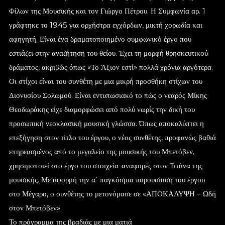
Φίλων της Μουσικής και τον Γιώργο Πέτρου. Η Συμφωνία αρ. 1
γράφτηκε το 1945 για ορχήστρα εγχόρδων, μικτή χορωδία και
αφηγητή. Είναι ένα δραματοποιημένο συμφωνικό έργο που
εστιάζει στην αναζήτηση του θείου. Έχει τη μορφή θρησκευτικού
δράματος, ακριβώς όπως «Το Άξιον εστί» πολλά χρόνια αργότερα.
Οι στίχοι είναι του συνθέτη με μια μικρή προσθήκη στίχων του
Διονυσίου Σολωμού. Είναι εντυπωσιακό το πώς ο νεαρός Μίκης
Θεοδωράκης είχε διαμορφώσει από πολύ νωρίς την δική του
προσωπική νεοκλασική μουσική γλώσσα. Όπως αποκαλύπτει η
επεξήγηση στον τίτλο του έργου, ο νέος συνθέτης, προφανώς βαθιά
επηρεασμένος από το μεγαλείο της μουσικής του Μπετόβεν,
χρησιμοποιεί στο έργο του στοιχεία-αναφορές στον Τιτάνα της
μουσικής. Με αφορμή την α΄ παγκόσμια παρουσίαση του έργου
στο Μέγαρο, ο συνθέτης το μετονόμασε σε «ΑΠΟΚΑΛΥΨΗ – Ωδή
στον Μπετόβεν».
Το πρόγραμμα της βραδιάς με μια ματιά